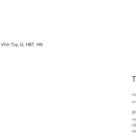
 Vĩnh Tuy, Q. HBT, HN
T
cú
ch
gi
ni
n
n