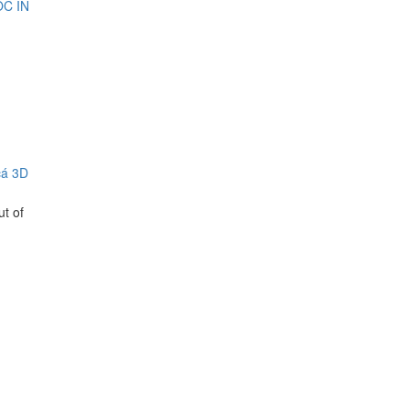
cá 3D
ut of