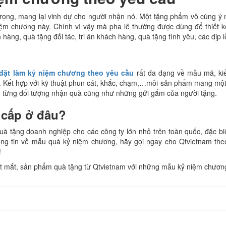
rọng, mang lại vinh dự cho người nhận nó. Một tặng phẩm vô cùng ý 
ệm chương này. Chính vì vậy mà pha lê thường được dùng để thiết k
àng, quà tặng đối tác, tri ân khách hàng, quà tặng tình yêu, các dịp l
đặt làm kỷ niệm chương theo yêu cầu
rất đa dạng về mẫu mã, ki
ao. Kết hợp với kỹ thuật phun cát, khắc, chạm,…mỗi sản phẩm mang một
g, từng đối tượng nhận quà cũng như những gửi gắm của người tặng.
 cấp ở đâu?
à tặng doanh nghiệp cho các công ty lớn nhỏ trên toàn quốc, đặc biệ
ng tin về mẫu quà kỷ niệm chương, hãy gọi ngay cho Qtvietnam theo
!
ắt mắt, sản phẩm quà tặng từ Qtvietnam với những mẫu kỷ niệm chương
0
0
0
0