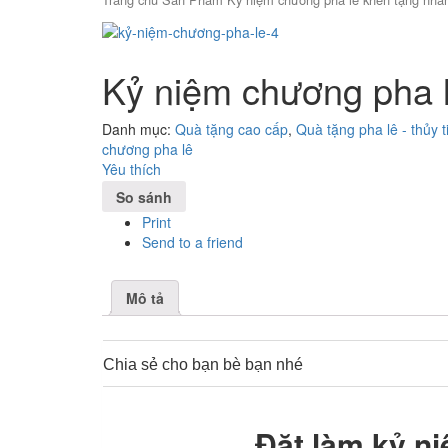
Kỷ niệm chương pha l
Danh mục:
Quà tặng cao cấp
,
Quà tặng pha lê - thủy t
chương pha lê
Yêu thích
So sánh
Print
Send to a friend
Mô tả
Chia sẻ cho bạn bè bạn nhé
0
Đặt làm kỷ n