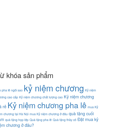
ừ khóa sản phẩm
kỷ niệm chương
p pha lê ngôi sao
Kỷ niệm
Kỷ niệm chương
ương cao cấp
Kỷ niệm chương chất lượng cao
Kỷ niệm chương pha lê
á rẻ
mua Kỷ
quà tặng cuối
ệm chương tại Hà Nội
mua Kỷ niệm chương ở đâu
ăm
Đặt mua kỷ
quà tặng họp lớp
Quà tặng pha lê
Quà tặng thầy cô
iệm chương ở đâu?