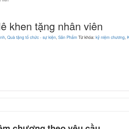
ê khen tặng nhân viên
inh
,
Quà tặng tổ chức - sự kiện
,
Sản Phẩm
Từ khóa:
kỷ niệm chương
,
0
0
0
0
iệm chương theo yêu cầu