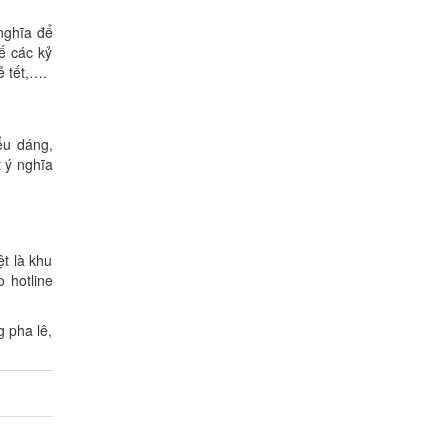
nghĩa để
ế các kỷ
ễ tết,….
ểu dáng,
 ý nghĩa
t là khu
 hotline
 pha lê,