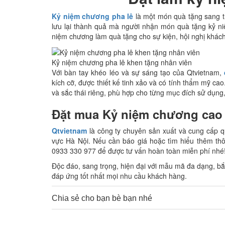
Kỷ niệm chương pha lê
là một món quà tặng sang t
lưu lại thành quả mà người nhận món quà tặng kỷ ni
niệm chương làm quà tặng cho sự kiện, hội nghị khách h
Kỷ niệm chương pha lê khen tặng nhân viên
Với bàn tay khéo léo và sự sáng tạo của Qtvietnam,
kích cỡ, được thiết kế tinh xảo và có tính thẩm mỹ c
và sắc thái riêng, phù hợp cho từng mục đích sử dụn
Đặt mua Kỷ niệm chương cao
Qtvietnam
là công ty chuyên sản xuất và cung cấp qu
vực Hà Nội. Nếu cần báo giá hoặc tìm hiểu thêm thô
0933 330 977 để được tư vấn hoàn toàn miễn phí nhé
Độc đáo, sang trọng, hiện đại với mẫu mã đa dạng, b
đáp ứng tốt nhất mọi nhu cầu khách hàng.
Chia sẻ cho bạn bè bạn nhé
0