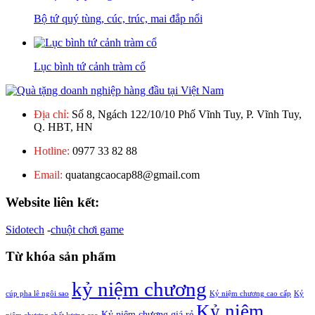
Bộ tứ quý tùng, cúc, trúc, mai đắp nổi
Lục bình tứ cảnh tràm cổ
Địa chỉ:
Số 8, Ngách 122/10/10 Phố Vĩnh Tuy, P. Vĩnh Tuy,
Q. HBT, HN
Hotline:
0977 33 82 88
Email:
quatangcaocap88@gmail.com
Website liên kết:
Sidotech
-
chuột chơi game
Từ khóa sản phẩm
kỷ niệm chương
cúp pha lê ngôi sao
Kỷ niệm chương cao cấp
Kỷ
Kỷ niệm
Kỷ niệm chương giá rẻ