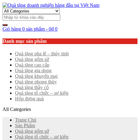
Giỏ hàng
0 sản phẩm
-
0
₫
0
Danh mục sản phẩm
Quà tặng pha lê – thủy tinh
Quà tặng gốm sứ
Quà tặng cao cấp
Quà tặng gia dụng
Quà tặng khuyến mại
Quà tặng phong thủy
Quà tặng thầy cô
Quà tặng tổ chức – sự kiện
Hộp đựng quà
All Categories
Trang Chủ
Sản Phẩm
Quà tặng gốm sứ
Quà tặng tổ chức – sự kiện